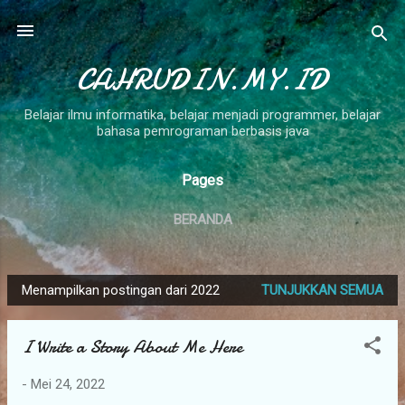
Langsung ke konten utama
CAHRUDIN.MY.ID
Belajar ilmu informatika, belajar menjadi programmer, belajar
bahasa pemrograman berbasis java
Pages
BERANDA
Menampilkan postingan dari 2022
TUNJUKKAN SEMUA
P
o
I Write a Story About Me Here
s
t
-
Mei 24, 2022
i